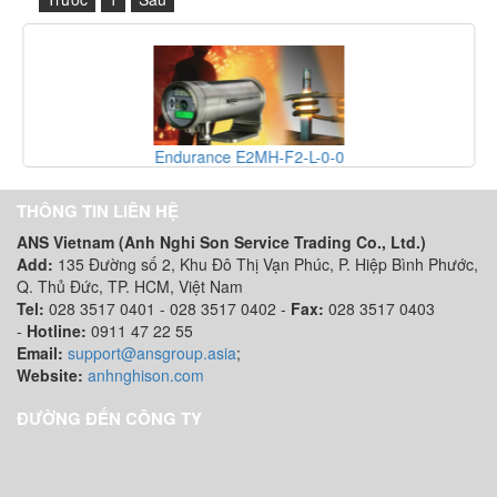
Endurance E2MH-F2-L-0-0
THÔNG TIN LIÊN HỆ
ANS Vietnam (Anh Nghi Son Service Trading Co., Ltd.)
Add:
135 Đường số 2, Khu Đô Thị Vạn Phúc, P. Hiệp Bình Phước,
Q. Thủ Đức, TP. HCM
, Việt Nam
Tel:
028 3517 0401 - 028 3517 0402 -
Fax:
028 3517 0403
-
Hotline:
0911 47 22 55
Email:
support@ansgroup.asia
;
Website:
anhnghison.com
ĐƯỜNG ĐẾN CÔNG TY