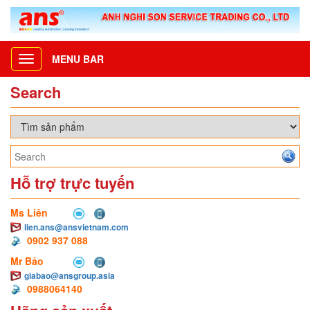
MENU BAR
Toggle
navigation
Search
Hỗ trợ trực tuyến
Ms Liên
lien.ans@ansvietnam.com
0902 937 088
Mr Bảo
giabao@ansgroup.asia
0988064140