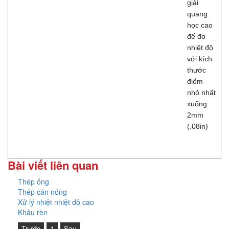
giải
quang
học cao
để đo
nhiệt độ
với kích
thước
điểm
nhỏ nhất
xuống
2mm
(.08in)
Bài viết liên quan
Thép ống
Thép cán nóng
Xử lý nhiệt nhiệt độ cao
Khâu rèn
Trước
1
Sau