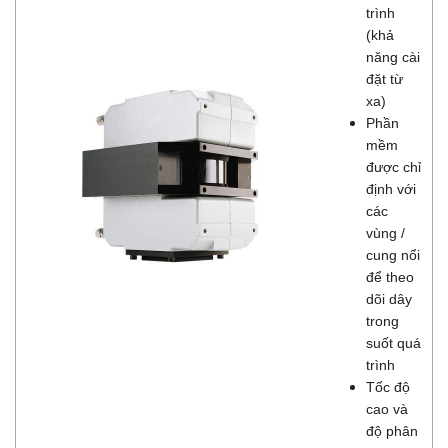
trình
(khả
năng cài
đặt từ
xa)
Phần
mềm
được chỉ
định với
các
vùng /
cung nổi
để theo
dõi dây
trong
suốt quá
trình
Tốc độ
cao và
độ phân