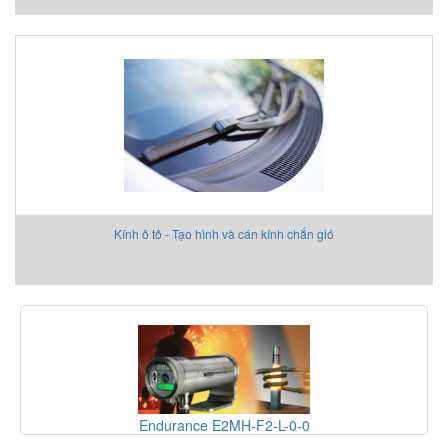
Kính ô tô - Tạo hình và cán kính chắn gió
Endurance E2MH-F2-L-0-0