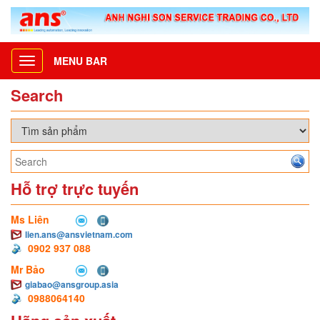
MENU BAR
Toggle
navigation
Search
Hỗ trợ trực tuyến
Ms Liên
lien.ans@ansvietnam.com
0902 937 088
Mr Bảo
giabao@ansgroup.asia
0988064140