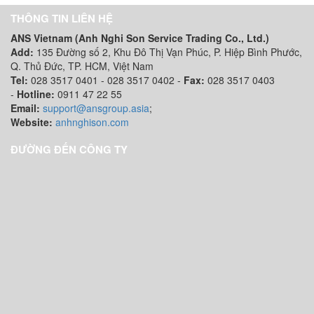
THÔNG TIN LIÊN HỆ
ANS Vietnam (Anh Nghi Son Service Trading Co., Ltd.)
Add:
135 Đường số 2, Khu Đô Thị Vạn Phúc, P. Hiệp Bình Phước,
Q. Thủ Đức, TP. HCM
, Việt Nam
Tel:
028 3517 0401 - 028 3517 0402 -
Fax:
028 3517 0403
-
Hotline:
0911 47 22 55
Email:
support@ansgroup.asia
;
Website:
anhnghison.com
ĐƯỜNG ĐẾN CÔNG TY