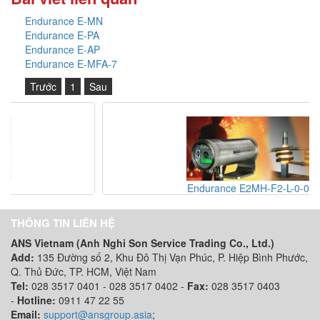
Endurance E-MN
Endurance E-PA
Endurance E-AP
Endurance E-MFA-7
Trước
1
Sau
Endurance E2MH-F2-L-0-0
THÔNG TIN LIÊN HỆ
ANS Vietnam (Anh Nghi Son Service Trading Co., Ltd.)
Add:
135 Đường số 2, Khu Đô Thị Vạn Phúc, P. Hiệp Bình Phước,
Q. Thủ Đức, TP. HCM
, Việt Nam
Tel:
028 3517 0401 - 028 3517 0402 -
Fax:
028 3517 0403
-
Hotline:
0911 47 22 55
Email:
support@ansgroup.asia
;