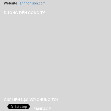
Website:
anhnghison.com
ĐƯỜNG ĐẾN CÔNG TY
GIỮ LIÊN LẠC VỚI CHÚNG TÔI
FANPAGE