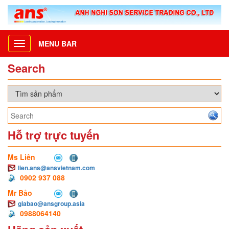
MENU BAR
Toggle
navigation
Search
Hỗ trợ trực tuyến
Ms Liên
lien.ans@ansvietnam.com
0902 937 088
Mr Bảo
giabao@ansgroup.asia
0988064140