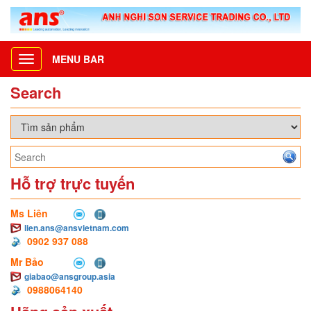
MENU BAR
Toggle
navigation
Search
Hỗ trợ trực tuyến
Ms Liên
lien.ans@ansvietnam.com
0902 937 088
Mr Bảo
giabao@ansgroup.asia
0988064140