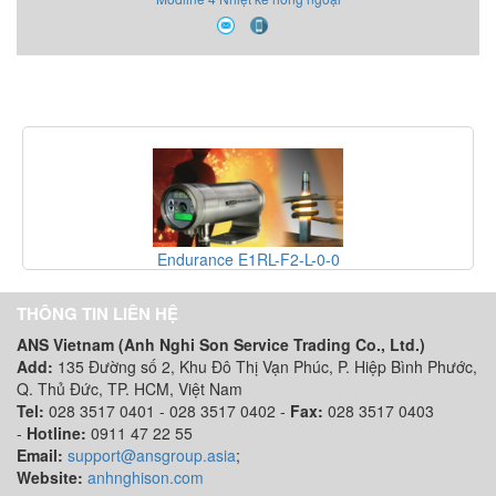
Endurance E1RL-F2-L-0-0
THÔNG TIN LIÊN HỆ
ANS Vietnam (Anh Nghi Son Service Trading Co., Ltd.)
Add:
135 Đường số 2, Khu Đô Thị Vạn Phúc, P. Hiệp Bình Phước,
Q. Thủ Đức, TP. HCM
, Việt Nam
Tel:
028 3517 0401 - 028 3517 0402 -
Fax:
028 3517 0403
-
Hotline:
0911 47 22 55
Email:
support@ansgroup.asia
;
Website:
anhnghison.com