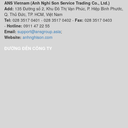
ANS Vietnam (Anh Nghi Son Service Trading Co., Ltd.)
Add:
135 Đường số 2, Khu Đô Thị Vạn Phúc, P. Hiệp Bình Phước,
Q. Thủ Đức, TP. HCM
, Việt Nam
Tel:
028 3517 0401 - 028 3517 0402 -
Fax:
028 3517 0403
-
Hotline:
0911 47 22 55
Email:
support@ansgroup.asia
;
Website:
anhnghison.com
ĐƯỜNG ĐẾN CÔNG TY