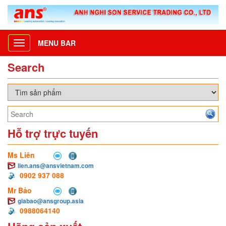
MENU BAR
Toggle
navigation
Search
Hỗ trợ trực tuyến
Ms Liên
lien.ans@ansvietnam.com
0902 937 088
Mr Bảo
giabao@ansgroup.asia
0988064140