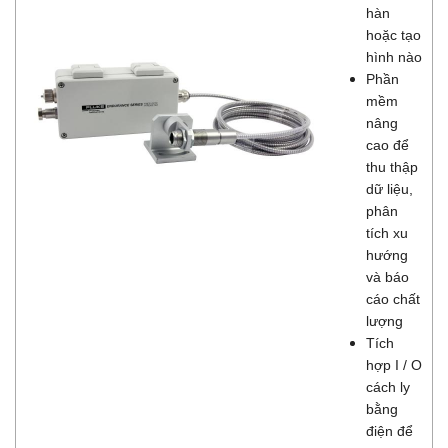
hàn
hoặc tạo
hình nào
Phần
mềm
nâng
cao để
thu thập
dữ liệu,
phân
tích xu
hướng
và báo
cáo chất
lượng
Tích
hợp I / O
cách ly
bằng
điện để