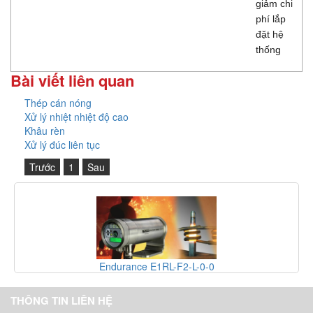
giảm chi
phí lắp
đặt hệ
thống
Bài viết liên quan
Thép cán nóng
Xử lý nhiệt nhiệt độ cao
Khâu rèn
Xử lý đúc liên tục
Trước
1
Sau
L-F2-L-0-0
Endurance E2MH-F2
THÔNG TIN LIÊN HỆ