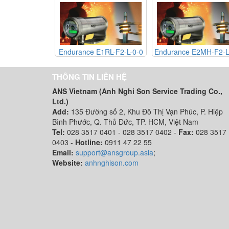
durance E1RL-F2-L-0-0
Endurance E2MH-F2-L-0-0
Ra mắt hệ th
hình ảnh vỏ 
CS4
THÔNG TIN LIÊN HỆ
ANS Vietnam (Anh Nghi Son Service Trading Co.,
Ltd.)
Add:
135 Đường số 2, Khu Đô Thị Vạn Phúc, P. Hiệp
Bình Phước, Q. Thủ Đức, TP. HCM
, Việt Nam
Tel:
028 3517 0401 - 028 3517 0402 -
Fax:
028 3517
0403 -
Hotline:
0911 47 22 55
Email:
support@ansgroup.asia
;
Website:
anhnghison.com