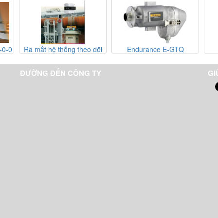
ống theo dõi
Endurance E-GTQ
Endurance E-MB
lò nung dòng
00
ĐƯỜNG ĐẾN CÔNG TY
GI