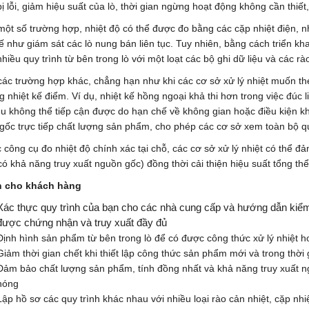
 lỗi, giảm hiệu suất của lò, thời gian ngừng hoạt động không cần thiết, 
một số trường hợp, nhiệt độ có thể được đo bằng các cặp nhiệt điện, n
ế như giám sát các lò nung bán liên tục. Tuy nhiên, bằng cách triển k
hiều quy trình từ bên trong lò với một loạt các bộ ghi dữ liệu và các rà
các trường hợp khác, chẳng hạn như khi các cơ sở xử lý nhiệt muốn the
 nhiệt kế điểm. Ví dụ, nhiệt kế hồng ngoại khả thi hơn trong việc đúc 
êu không thể tiếp cận được do hạn chế về không gian hoặc điều kiện kh
gốc trực tiếp chất lượng sản phẩm, cho phép các cơ sở xem toàn bộ qu
c công cụ đo nhiệt độ chính xác tại chỗ, các cơ sở xử lý nhiệt có thể
ó khả năng truy xuất nguồn gốc) đồng thời cải thiện hiệu suất tổng th
h cho khách hàng
Xác thực quy trình của bạn cho các nhà cung cấp và hướng dẫn kiểm
được chứng nhận và truy xuất đầy đủ
Định hình sản phẩm từ bên trong lò để có được công thức xử lý nhiệt 
Giảm thời gian chết khi thiết lập công thức sản phẩm mới và trong thời
Đảm bảo chất lượng sản phẩm, tính đồng nhất và khả năng truy xuất ng
nóng
Lập hồ sơ các quy trình khác nhau với nhiều loại rào cản nhiệt, cặp n