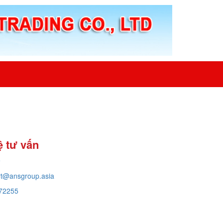
ệ tư vấn
e
rt@ansgroup.asia
72255