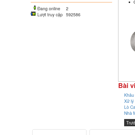
Đang online
2
Lượt truy cập
592586
Bài v
Khâu
Xử lý 
Lò C
Nhà M
Trư