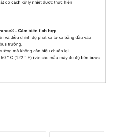
ật do cách xử lý nhiệt được thực hiện
ance® - Cảm biến tích hợp
ền và điều chỉnh độ phát xạ từ xa bằng đầu vào
 bus trường.
trường mà không cần hiệu chuẩn lại.
50 ° C (122 ° F) (với các mẫu máy đo độ bền bước