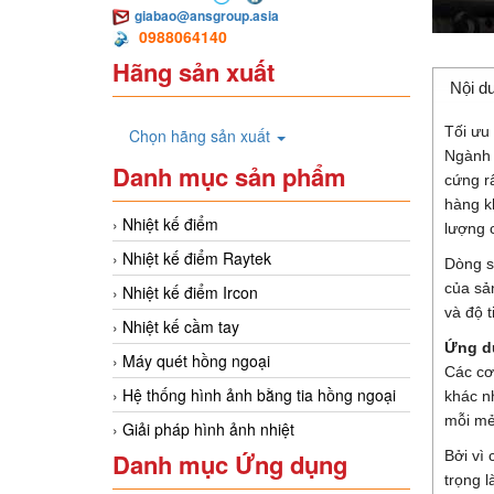
giabao@ansgroup.asia
0988064140
Hãng sản xuất
Nội d
Tối ưu 
Chọn hãng sản xuất
Ngành 
Danh mục sản phẩm
cứng r
hàng k
Nhiệt kế điểm
lượng 
Nhiệt kế điểm Raytek
Dòng s
của sản
Nhiệt kế điểm Ircon
và độ t
Nhiệt kế cầm tay
Ứng d
Máy quét hồng ngoại
Các cơ
Hệ thống hình ảnh bằng tia hồng ngoại
khác nh
mỗi mẻ
Giải pháp hình ảnh nhiệt
Bởi vì
Danh mục Ứng dụng
trọng 