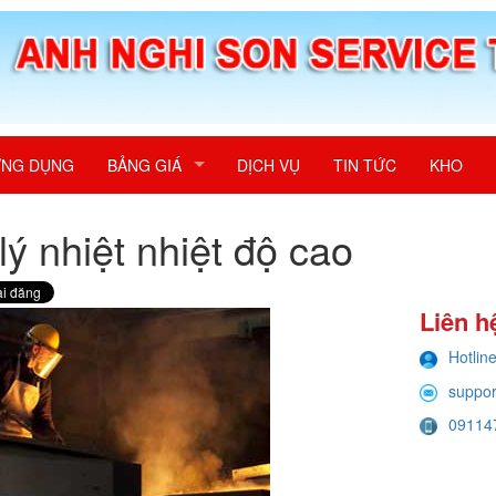
NG DỤNG
BẢNG GIÁ
DỊCH VỤ
TIN TỨC
KHO
lý nhiệt nhiệt độ cao
Liên h
Hotlin
suppo
09114