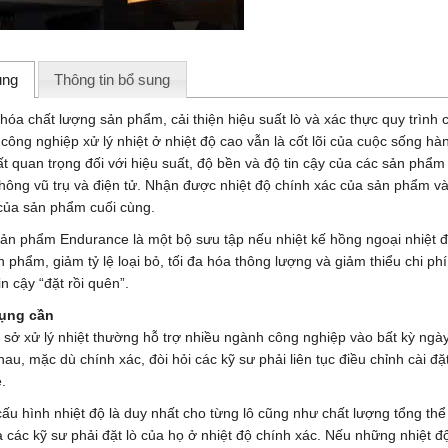
ung
Thông tin bổ sung
hóa chất lượng sản phẩm, cải thiện hiệu suất lò và xác thực quy trình
công nghiệp xử lý nhiệt ở nhiệt độ cao vẫn là cốt lõi của cuộc sống hà
ất quan trọng đối với hiệu suất, độ bền và độ tin cậy của các sản phẩm
hông vũ trụ và điện tử. Nhận được nhiệt độ chính xác của sản phẩm và 
của sản phẩm cuối cùng.
ản phẩm Endurance là một bộ sưu tập nếu nhiệt kế hồng ngoại nhiệt độ 
 phẩm, giảm tỷ lệ loại bỏ, tối đa hóa thông lượng và giảm thiểu chi ph
in cậy “đặt rồi quên”.
ụng cần
 sở xử lý nhiệt thường hỗ trợ nhiều ngành công nghiệp vào bất kỳ ngày 
au, mặc dù chính xác, đòi hỏi các kỹ sư phải liên tục điều chỉnh cài đặ
.
 cấu hình nhiệt độ là duy nhất cho từng lô cũng như chất lượng tổng th
là các kỹ sư phải đặt lò của họ ở nhiệt độ chính xác. Nếu những nhiệt 