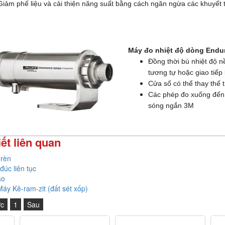
Giảm phế liệu và cải thiện năng suất bằng cách ngăn ngừa các khuyết t
Máy đo nhiệt độ dòng Endur
Đồng thời bù nhiệt độ n
tương tự hoặc giao tiếp
Cửa sổ có thể thay thế 
Các phép đo xuống đến 
sóng ngắn 3M
iết liên quan
 rèn
đúc liên tục
ao
áy Kê-ram-zit (đất sét xốp)
ớc
1
Sau