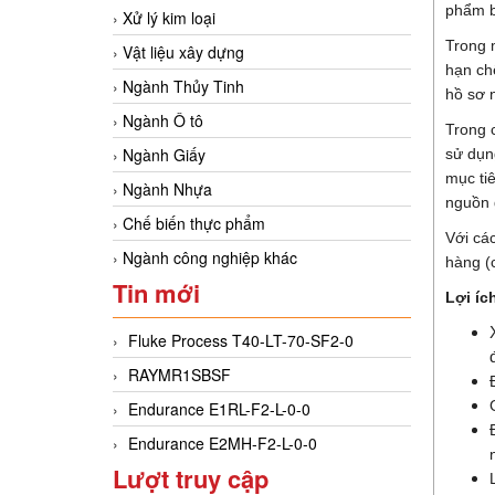
phẩm bị
Xử lý kim loại
Trong 
Vật liệu xây dựng
hạn ch
Ngành Thủy Tinh
hồ sơ n
Ngành Ô tô
Trong 
Ngành Giấy
sử dụng
mục ti
Ngành Nhựa
nguồn 
Chế biến thực phẩm
Với cá
Ngành công nghiệp khác
hàng (c
Tin mới
Lợi íc
Fluke Process T40-LT-70-SF2-0
RAYMR1SBSF
Endurance E1RL-F2-L-0-0
Endurance E2MH-F2-L-0-0
Lượt truy cập