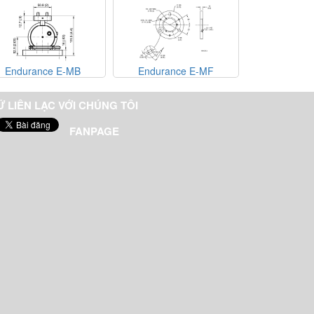
Endurance E-MF
Endurance E-TJ1
E
Ữ LIÊN LẠC VỚI CHÚNG TÔI
FANPAGE