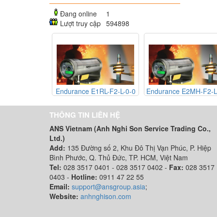
Đang online
1
Lượt truy cập
594898
R1SBSF
Endurance E1RL-F2-L-0-0
Endurance E2MH-F2-L
THÔNG TIN LIÊN HỆ
ANS Vietnam (Anh Nghi Son Service Trading Co.,
Ltd.)
Add:
135 Đường số 2, Khu Đô Thị Vạn Phúc, P. Hiệp
Bình Phước, Q. Thủ Đức, TP. HCM
, Việt Nam
Tel:
028 3517 0401 - 028 3517 0402 -
Fax:
028 3517
0403 -
Hotline:
0911 47 22 55
Email:
support@ansgroup.asia
;
Website:
anhnghison.com