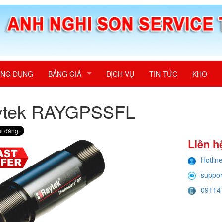
NG DỤNG
BẢNG GIÁ
DỊCH VỤ
TIN TỨC
KHO
ytek RAYGPSSFL
Liên h
Hotlin
suppo
09114