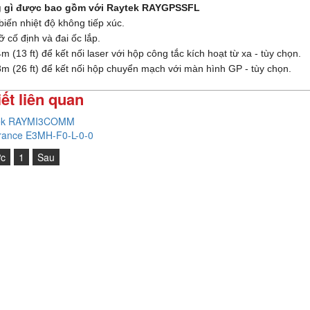
 gì được bao gồm với Raytek
RAYGPSSFL
iến nhiệt độ không tiếp xúc.
ỡ cố định và đai ốc lắp.
m (13 ft) để kết nối laser với hộp công tắc kích hoạt từ xa - tùy chọn.
8m (26 ft) để kết nối hộp chuyển mạch với màn hình GP -
tùy chọn.
iết liên quan
ek RAYMI3COMM
rance E3MH-F0-L-0-0
ớc
1
Sau