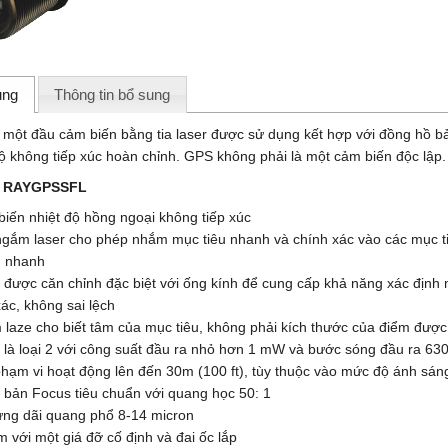
ung
Thông tin bổ sung
 một đầu cảm biến bằng tia laser được sử dụng kết hợp với đồng hồ
độ không tiếp xúc hoàn chỉnh. GPS không phải là một cảm biến độc lập.
k
RAYGPSSFL
biến nhiệt độ hồng ngoại không tiếp xúc
ngắm laser cho phép nhắm mục tiêu nhanh và chính xác vào các mục ti
 nhanh
r được căn chỉnh đặc biệt với ống kính để cung cấp khả năng xác định 
ác, không sai lệch
 laze cho biết tâm của mục tiêu, không phải kích thước của điểm được
r là loại 2 với công suất đầu ra nhỏ hơn 1 mW và bước sóng đầu ra 6
phạm vi hoạt động lên đến 30m (100 ft), tùy thuộc vào mức độ ánh sá
n bản Focus tiêu chuẩn với quang học 50: 1
ứng dãi quang phổ 8-14 micron
m với một giá đỡ cố định và đai ốc lắp