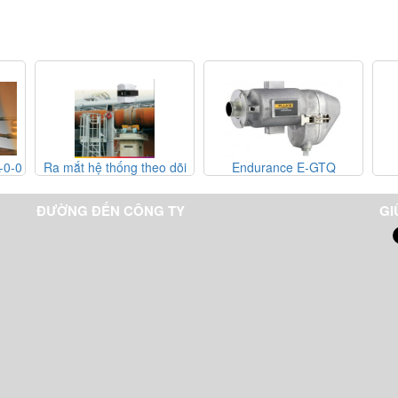
-0-0
Ra mắt hệ thống theo dõi
Endurance E-GTQ
hình ảnh vỏ lò nung dòng
CS400
ĐƯỜNG ĐẾN CÔNG TY
GI