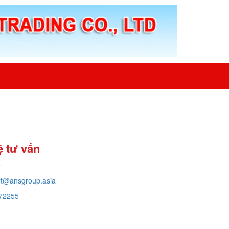
ệ tư vấn
e
rt@ansgroup.asia
72255