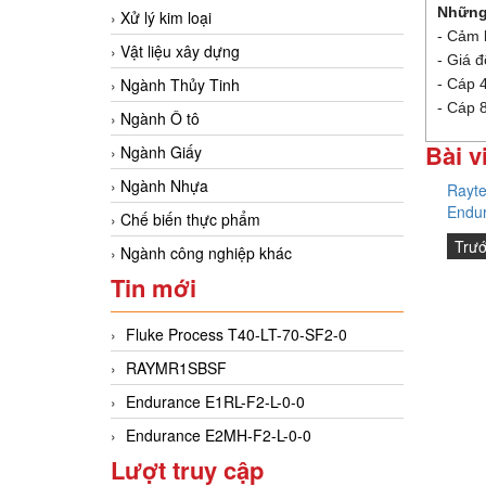
Những
Xử lý kim loại
- Cảm b
Vật liệu xây dựng
- Giá đ
Ngành Thủy Tinh
- Cáp 4
- Cáp 
Ngành Ô tô
Bài v
Ngành Giấy
Ngành Nhựa
Rayt
Endu
Chế biến thực phẩm
Trư
Ngành công nghiệp khác
Tin mới
Fluke Process T40-LT-70-SF2-0
RAYMR1SBSF
Endurance E1RL-F2-L-0-0
Endurance E2MH-F2-L-0-0
Lượt truy cập