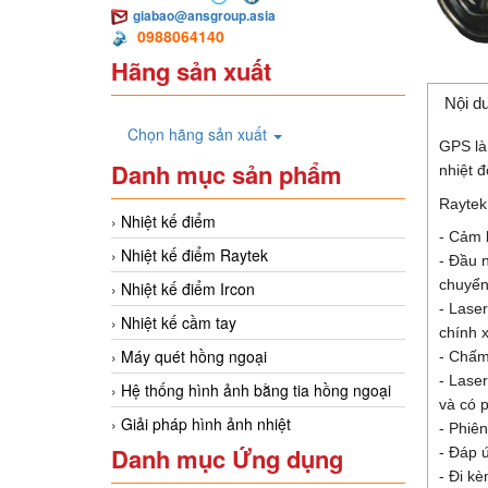
giabao@ansgroup.asia
0988064140
Hãng sản xuất
Nội d
Chọn hãng sản xuất
GPS là
Danh mục sản phẩm
nhiệt 
Rayte
Nhiệt kế điểm
- Cảm 
Nhiệt kế điểm Raytek
- Đầu 
chuyển
Nhiệt kế điểm Ircon
- Lase
Nhiệt kế cầm tay
chính x
Máy quét hồng ngoại
- Chấm
- Lase
Hệ thống hình ảnh bằng tia hồng ngoại
và có 
Giải pháp hình ảnh nhiệt
- Phiê
Danh mục Ứng dụng
- Đáp 
- Đi kè