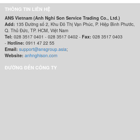
THÔNG TIN LIÊN HỆ
ANS Vietnam (Anh Nghi Son Service Trading Co., Ltd.)
Add:
135 Đường số 2, Khu Đô Thị Vạn Phúc, P. Hiệp Bình Phước,
Q. Thủ Đức, TP. HCM
, Việt Nam
Tel:
028 3517 0401 - 028 3517 0402 -
Fax:
028 3517 0403
-
Hotline:
0911 47 22 55
Email:
support@ansgroup.asia
;
Website:
anhnghison.com
ĐƯỜNG ĐẾN CÔNG TY