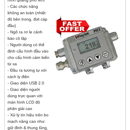
- Các chức năng
không an toàn (nhiệt
độ bên trong, đứt cáp
đầu)
- Ngõ ra rơ le cảnh
báo cô lập
- Người dùng có thể
định cấu hình đầu vào
cho cấu hình cảm biến
từ xa
- Đầu ra tương tự với
cách ly điện
- Giao diện USB 2.0
- Giao diện người
dùng trực quan với
màn hình LCD độ
phân giải cao
- Xử lý tín hiệu trên bo
mạch nâng cao như:
giữ đỉnh & thung lũng,