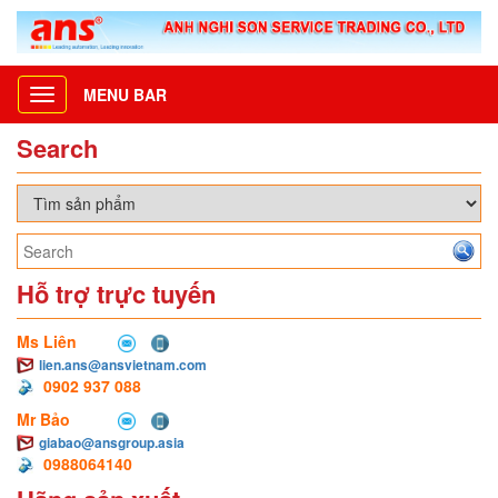
MENU BAR
Toggle
navigation
Search
Hỗ trợ trực tuyến
Ms Liên
lien.ans@ansvietnam.com
0902 937 088
Mr Bảo
giabao@ansgroup.asia
0988064140