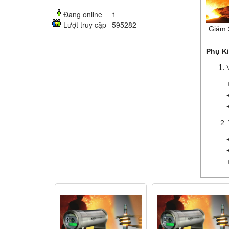
Đang online
1
Lượt truy cập
595282
Giám S
Phụ K
+ Vỏ b
+ Tùy 
+ Tầm 
2. Vỏ 
+ Vỏ n
+ Bảo
+ Làm 