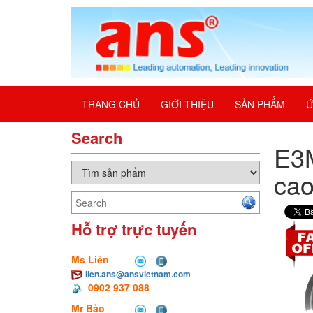
TRANG CHỦ
GIỚI THIỆU
SẢN PHẨM
Ứ
Search
E3M
ca
Hỗ trợ trực tuyến
Ms Liên
lien.ans@ansvietnam.com
0902 937 088
Mr Bảo