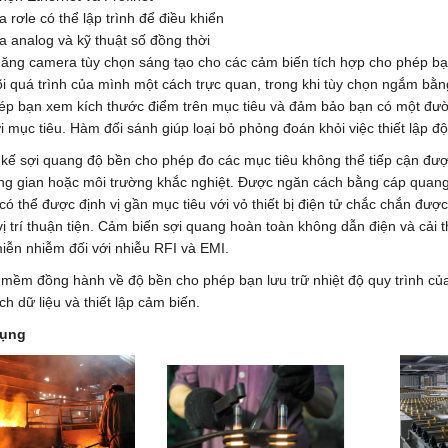
a rơle có thể lập trình để điều khiển
a analog và kỹ thuật số đồng thời
năng camera tùy chọn sáng tạo cho các cảm biến tích hợp cho phép bạn
õi quá trình của mình một cách trực quan, trong khi tùy chọn ngắm bằ
ép bạn xem kích thước điểm trên mục tiêu và đảm bảo bạn có một đư
i mục tiêu. Hàm đối sánh giúp loại bỏ phỏng đoán khỏi việc thiết lập độ
t kế sợi quang độ bền cho phép đo các mục tiêu không thể tiếp cận đư
ng gian hoặc môi trường khắc nghiệt. Được ngăn cách bằng cáp qua
ó thể được định vị gần mục tiêu với vỏ thiết bị điện tử chắc chắn được
ị trí thuận tiện. Cảm biến sợi quang hoàn toàn không dẫn điện và cải t
iễn nhiễm đối với nhiễu RFI và EMI.
 mềm đồng hành về độ bền cho phép bạn lưu trữ nhiệt độ quy trình củ
ch dữ liệu và thiết lập cảm biến.
ụng