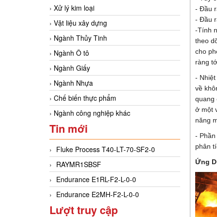
Xử lý kim loại
- Đầu r
- Đầu r
Vật liệu xây dựng
-Tính 
Ngành Thủy Tinh
theo d
cho ph
Ngành Ô tô
ràng tớ
Ngành Giấy
- Nhiệ
Ngành Nhựa
về khô
Chế biến thực phẩm
quang c
ở một v
Ngành công nghiệp khác
năng m
Tin mới
- Phần
phân tí
Fluke Process T40-LT-70-SF2-0
Ứng D
RAYMR1SBSF
Endurance E1RL-F2-L-0-0
Endurance E2MH-F2-L-0-0
Lượt truy cập