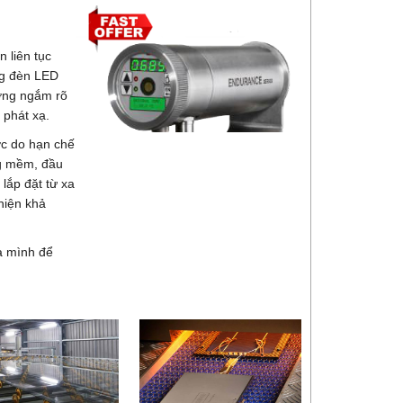
 liên tục
ng đèn LED
ờng ngắm rõ
 phát xạ.
ợc do hạn chế
ng mềm, đầu
 lắp đặt từ xa
hiện khả
a mình để