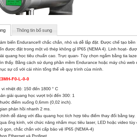
ung
Thông tin bổ sung
ảm biến Endurance® chắc chắn, nhỏ và dễ lắp đặt. Được chế tạo bền b
ến được đặt trong một vỏ thép không gỉ IP65 (NEMA 4). Linh hoạt- được
iải quang học tiêu chuẩn cao. Trực quan- Tùy chọn ngắm bằng tia laze 
hìn thấy. Bằng cách sử dụng phần mềm Endurance hoặc máy chủ web đượ
ục sự cố với cái nhìn tổng thể về quy trình của mình.
E3MH
-F0-L-0-0
 vi nhiệt độ: 150 đến 1800 ° C
ân giải quang học vượt trội đến 300: 1
 thước điểm xuống 0,6mm (0,02 inch).
 gian phản hồi nhanh 2 ms.
chỉnh dễ dàng với đầu quang học tích hợp tiêu điểm thay đổi bằng tay.
 qua ống kính, với chức năng nhắm mục tiêu laser, LED hoặc video tùy
hỏ gọn, chắc chắn với cấp bảo vệ IP65 (NEMA-4)
họn Ethernet và Profinet