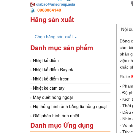
giabao@ansgroup.asia
0988064140
Hãng sản xuất
Nội d
Chọn hãng sản xuất
Dòng c
Danh mục sản phẩm
cảm bi
phân g
Nhiệt kế điểm
việc n
khắc ph
Nhiệt kế điểm Raytek
Fluke
Nhiệt kế điểm Ircon
- Phạm
Nhiệt kế cầm tay
- Độ ph
Máy quét hồng ngoại
- Kích
- Thời
Hệ thống hình ảnh bằng tia hồng ngoại
- Điều 
Giải pháp hình ảnh nhiệt
- Nhìn
Danh mục Ứng dụng
- Vỏ n
- Tùy c