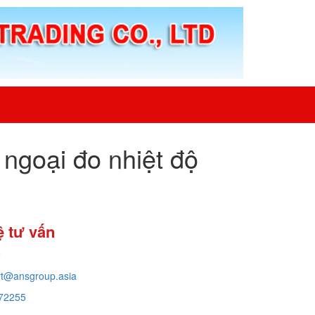
ngoại đo nhiệt độ
ệ tư vấn
e
rt@ansgroup.asia
72255