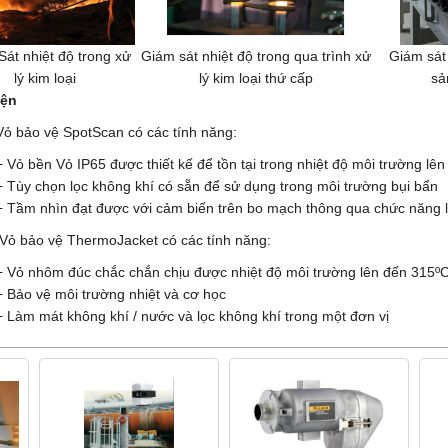
át nhiệt độ trong xử
Giám sát nhiệt độ trong qua trình xử
Giám sát 
lý kim loại
lý kim loại thứ cấp
sả
iện
Vỏ bảo vệ SpotScan có các tính năng:
ền Vỏ IP65 được thiết kế để tồn tại trong nhiệt độ môi trường lên 
chọn lọc không khí có sẵn để sử dụng trong môi trường bụi bẩn
nhìn đạt được với cảm biến trên bo mạch thông qua chức năng las
bảo vệ ThermoJacket có các tính năng:
hôm đúc chắc chắn chịu được nhiệt độ môi trường lên đến 315ºC
 vệ môi trường nhiệt và cơ học
mát không khí / nước và lọc không khí trong một đơn vị