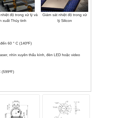
nhiệt độ trong xử lý và
Giám sát nhiệt độ trong xử
n xuất Thủy tinh
lý Silicon
đến 60 ° C (140ºF)
er, nhìn xuyên thấu kính, đèn LED hoặc video
 (599ºF)