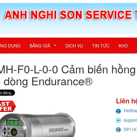
NG DỤNG
BẢNG GIÁ
DỊCH VỤ
TIN TỨC
KHO
H-F0-L-0-0 Cảm biến hồng 
o dòng Endurance®
Liên h
Hotlin
suppo
09114