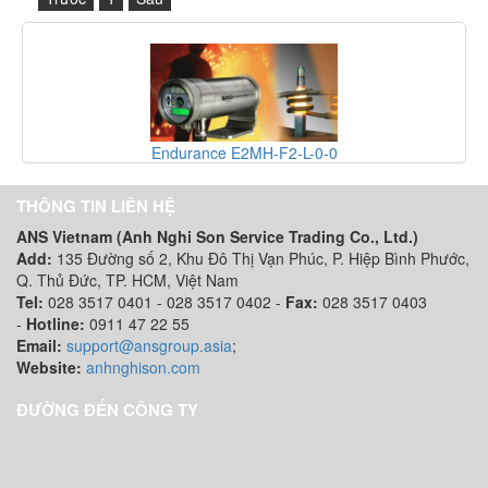
Endurance E2MH-F2-L-0-0
THÔNG TIN LIÊN HỆ
ANS Vietnam (Anh Nghi Son Service Trading Co., Ltd.)
Add:
135 Đường số 2, Khu Đô Thị Vạn Phúc, P. Hiệp Bình Phước,
Q. Thủ Đức, TP. HCM
, Việt Nam
Tel:
028 3517 0401 - 028 3517 0402 -
Fax:
028 3517 0403
-
Hotline:
0911 47 22 55
Email:
support@ansgroup.asia
;
Website:
anhnghison.com
ĐƯỜNG ĐẾN CÔNG TY