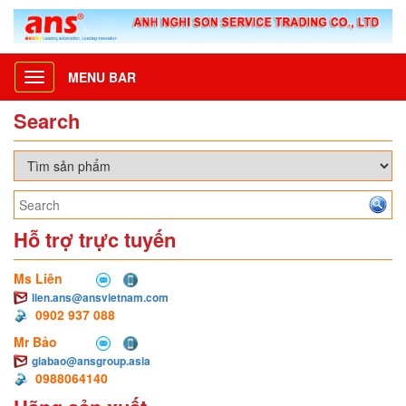
MENU BAR
Toggle
navigation
Search
Hỗ trợ trực tuyến
Ms Liên
lien.ans@ansvietnam.com
0902 937 088
Mr Bảo
giabao@ansgroup.asia
0988064140