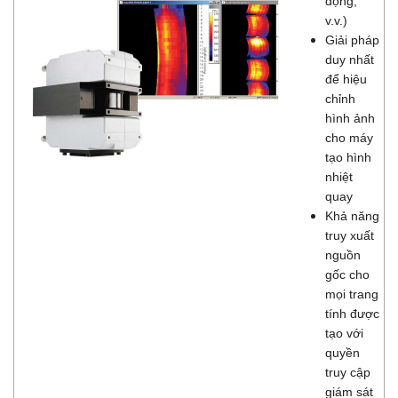
động,
v.v.)
Giải pháp
duy nhất
để hiệu
chỉnh
hình ảnh
cho máy
tạo hình
nhiệt
quay
Khả năng
truy xuất
nguồn
gốc cho
mọi trang
tính được
tạo với
quyền
truy cập
giám sát