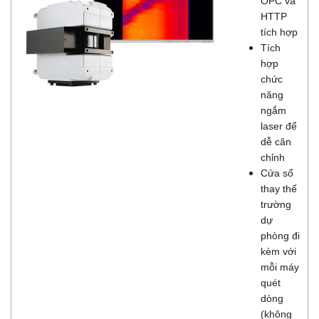
OPC và
HTTP
tích hợp
Tích
hợp
chức
năng
ngắm
laser để
dễ căn
chỉnh
Cửa sổ
thay thế
trường
dự
phòng đi
kèm với
mỗi máy
quét
dòng
(không