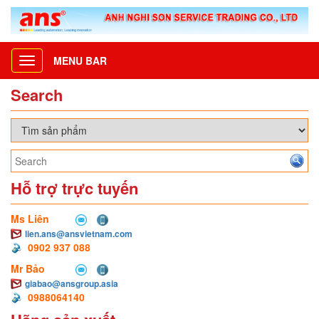
MENU BAR
Toggle
navigation
Search
Hỗ trợ trực tuyến
Ms Liên
lien.ans@ansvietnam.com
0902 937 088
Mr Bảo
giabao@ansgroup.asia
0988064140