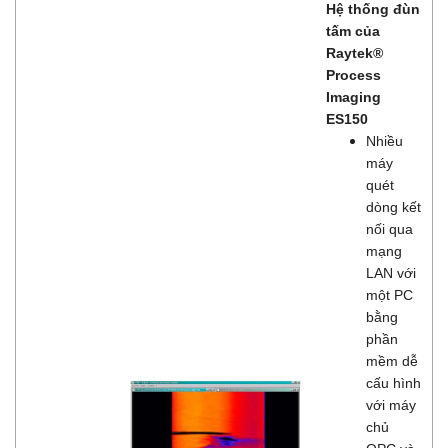
Hệ thống đùn
tấm của
Raytek®
Process
Imaging
ES150
Nhiều
máy
quét
dòng kết
nối qua
mạng
LAN với
một PC
bằng
phần
mềm dễ
cấu hình
với máy
chủ