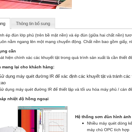
ung
Thông tin bổ sung
ình ép đùn lớp phủ (trên bề mặt nền) và ép đùn (giữa hai chất nền) tư
uôn nằm ngang lên một mạng chuyển động. Chất nền bao gồm giấy, nh
ụng cần
át hiện chính xác các khuyết tật trong quá trình sản xuất là cần thiết
h mang lại cho khách hàng:
Sử dụng máy quét đường IR để xác định các khuyết tật và tránh các 
cao
Sử dụng máy quét đường IR để thiết lập và tối ưu hóa máy phủ / cán để 
háp nhiệt độ hồng ngoại
Hệ thống sơn đùn hình ảnh
Nhiều máy quét dòng k
máy chủ OPC tích hợp