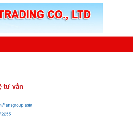
ệ tư vấn
e
rt@ansgroup.asia
72255