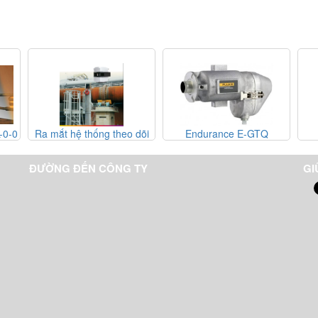
0-0
Ra mắt hệ thống theo dõi
Endurance E-GTQ
hình ảnh vỏ lò nung dòng
CS400
ĐƯỜNG ĐẾN CÔNG TY
GI