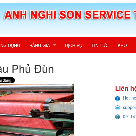
NG DỤNG
BẢNG GIÁ
DỊCH VỤ
TIN TỨC
KHO
âu Phủ Đùn
Liên h
Hotlin
suppo
09114