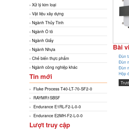
Xử lý kim loại
Vật liệu xây dựng
Ngành Thủy Tinh
Ngành Ô tô
Ngành Giấy
Bài v
Ngành Nhựa
Đùn 
Chế biến thực phẩm
Đùn 
Ngành công nghiệp khác
Đùn m
Hộp 
Tin mới
Trư
Fluke Process T40-LT-70-SF2-0
RAYMR1SBSF
Endurance E1RL-F2-L-0-0
Endurance E2MH-F2-L-0-0
Lượt truy cập