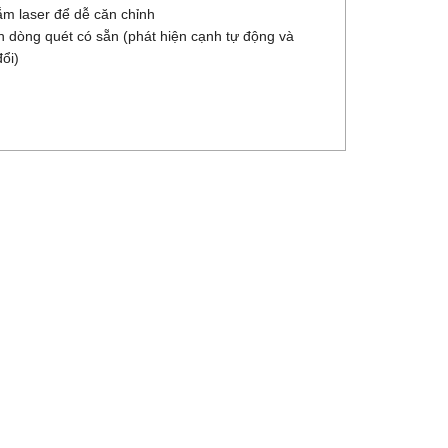
m laser để dễ căn chỉnh
h dòng quét có sẵn (phát hiện cạnh tự động và
ổi)