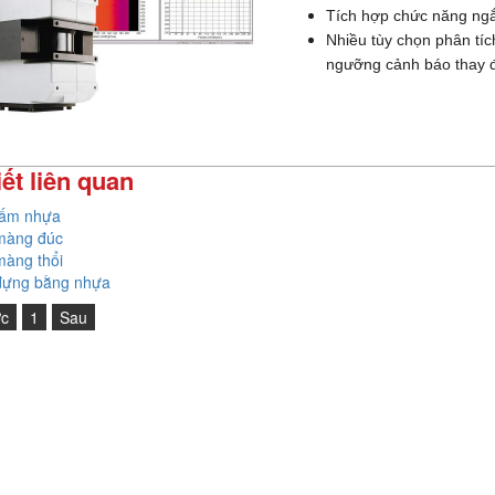
Tích hợp chức năng ngắ
Nhiều tùy chọn phân tíc
ngưỡng cảnh báo thay đ
iết liên quan
tấm nhựa
màng đúc
àng thổi
đựng bằng nhựa
ớc
1
Sau