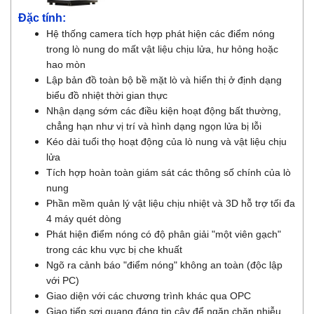
Đặc tính:
Hệ thống camera tích hợp phát hiện các điểm nóng
trong lò nung do mất vật liệu chịu lửa, hư hỏng hoặc
hao mòn
Lập bản đồ toàn bộ bề mặt lò và hiển thị ở định dạng
biểu đồ nhiệt thời gian thực
Nhận dạng sớm các điều kiện hoạt động bất thường,
chẳng hạn như vị trí và hình dạng ngọn lửa bị lỗi
Kéo dài tuổi thọ hoạt động của lò nung và vật liệu chịu
lửa
Tích hợp hoàn toàn giám sát các thông số chính của lò
nung
Phần mềm quản lý vật liệu chịu nhiệt và 3D hỗ trợ tối đa
4 máy quét dòng
Phát hiện điểm nóng có độ phân giải "một viên gạch"
trong các khu vực bị che khuất
Ngõ ra cảnh báo "điểm nóng" không an toàn (độc lập
với PC)
Giao diện với các chương trình khác qua OPC
Giao tiếp sợi quang đáng tin cậy để ngăn chặn nhiễu