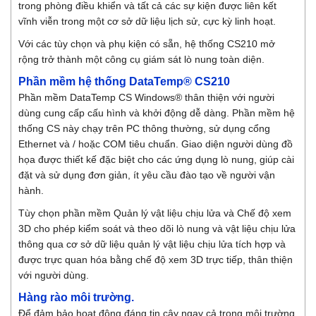
trong phòng điều khiển và tất cả các sự kiện được liên kết
vĩnh viễn trong một cơ sở dữ liệu lịch sử, cực kỳ linh hoạt.
Với các tùy chọn và phụ kiện có sẵn, hệ thống CS210 mở
rộng trở thành một công cụ giám sát lò nung toàn diện.
Phần mềm hệ thống DataTemp® CS210
Phần mềm DataTemp CS Windows® thân thiện với người
dùng cung cấp cấu hình và khởi động dễ dàng. Phần mềm hệ
thống CS này chạy trên PC thông thường, sử dụng cổng
Ethernet và / hoặc COM tiêu chuẩn. Giao diện người dùng đồ
họa được thiết kế đặc biệt cho các ứng dụng lò nung, giúp cài
đặt và sử dụng đơn giản, ít yêu cầu đào tạo về người vận
hành.
Tùy chọn phần mềm Quản lý vật liệu chịu lửa và Chế độ xem
3D cho phép kiểm soát và theo dõi lò nung và vật liệu chịu lửa
thông qua cơ sở dữ liệu quản lý vật liệu chịu lửa tích hợp và
được trực quan hóa bằng chế độ xem 3D trực tiếp, thân thiện
với người dùng.
Hàng rào môi trường.
Để đảm bảo hoạt động đáng tin cậy ngay cả trong môi trường