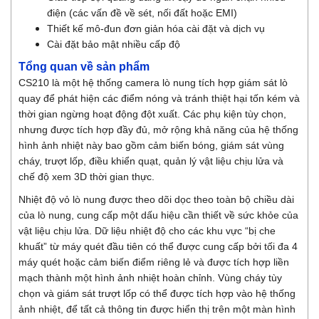
điện (các vấn đề về sét, nối đất hoặc EMI)
Thiết kế mô-đun đơn giản hóa cài đặt và dịch vụ
Cài đặt bảo mật nhiều cấp độ
Tổng quan về sản phẩm
CS210 là một hệ thống camera lò nung tích hợp giám sát lò
quay để phát hiện các điểm nóng và tránh thiệt hại tốn kém và
thời gian ngừng hoạt động đột xuất. Các phụ kiện tùy chọn,
nhưng được tích hợp đầy đủ, mở rộng khả năng của hệ thống
hình ảnh nhiệt này bao gồm cảm biến bóng, giám sát vùng
cháy, trượt lốp, điều khiển quạt, quản lý vật liệu chịu lửa và
chế độ xem 3D thời gian thực.
Nhiệt độ vỏ lò nung được theo dõi dọc theo toàn bộ chiều dài
của lò nung, cung cấp một dấu hiệu cần thiết về sức khỏe của
vật liệu chịu lửa. Dữ liệu nhiệt độ cho các khu vực “bị che
khuất” từ máy quét đầu tiên có thể được cung cấp bởi tối đa 4
máy quét hoặc cảm biến điểm riêng lẻ và được tích hợp liền
mạch thành một hình ảnh nhiệt hoàn chỉnh. Vùng cháy tùy
chọn và giám sát trượt lốp có thể được tích hợp vào hệ thống
ảnh nhiệt, để tất cả thông tin được hiển thị trên một màn hình