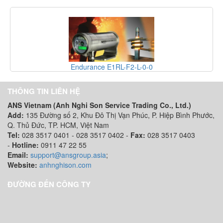
1RL-F2-L-0-0
Endurance E2MH-
THÔNG TIN LIÊN HỆ
ANS Vietnam (Anh Nghi Son Service Trading Co., Ltd.)
Add:
135 Đường số 2, Khu Đô Thị Vạn Phúc, P. Hiệp Bình Phước,
Q. Thủ Đức, TP. HCM
, Việt Nam
Tel:
028 3517 0401 - 028 3517 0402 -
Fax:
028 3517 0403
-
Hotline:
0911 47 22 55
Email:
support@ansgroup.asia
;
Website:
anhnghison.com
ĐƯỜNG ĐẾN CÔNG TY