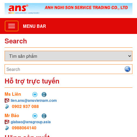
MENU BAR
Toggle
navigation
Search
Hỗ trợ trực tuyến
Ms Liên
lien.ans@ansvietnam.com
0902 937 088
Mr Bảo
giabao@ansgroup.asia
0988064140