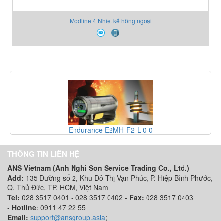
Modline 4 Nhiệt kế hồng ngoại
Endurance E2MH-F2-L-0-0
THÔNG TIN LIÊN HỆ
ANS Vietnam (Anh Nghi Son Service Trading Co., Ltd.)
Add:
135 Đường số 2, Khu Đô Thị Vạn Phúc, P. Hiệp Bình Phước,
Q. Thủ Đức, TP. HCM
, Việt Nam
Tel:
028 3517 0401 - 028 3517 0402 -
Fax:
028 3517 0403
-
Hotline:
0911 47 22 55
Email:
support@ansgroup.asia
;