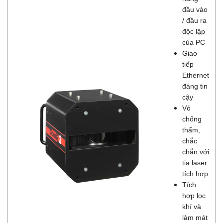
đầu vào
/ đầu ra
độc lập
của PC
Giao
tiếp
Ethernet
đáng tin
cậy
Vỏ
chống
thấm,
chắc
chắn với
tia laser
tích hợp
Tích
hợp lọc
khí và
làm mát