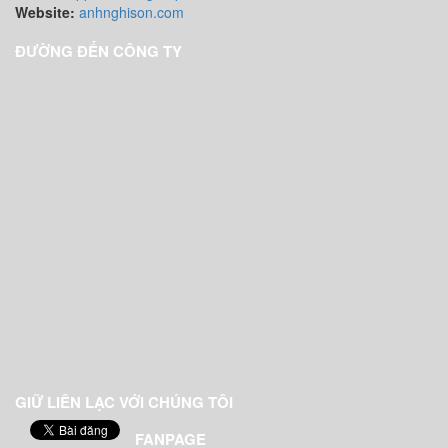
Website:
anhnghison.com
ĐƯỜNG ĐẾN CÔNG TY
GIỮ LIÊN LẠC VỚI CHÚNG TÔI
FANPAGE