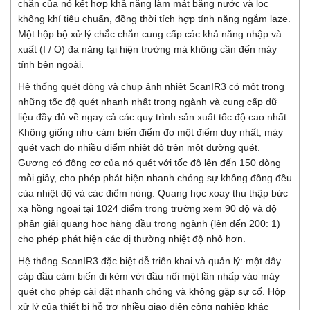
chắn của nó kết hợp khả năng làm mát bằng nước và lọc
không khí tiêu chuẩn, đồng thời tích hợp tính năng ngắm laze.
Một hộp bộ xử lý chắc chắn cung cấp các khả năng nhập và
xuất (I / O) đa năng tại hiện trường mà không cần đến máy
tính bên ngoài.
Hệ thống quét dòng và chụp ảnh nhiệt ScanIR3 có một trong
những tốc độ quét nhanh nhất trong ngành và cung cấp dữ
liệu đầy đủ về ngay cả các quy trình sản xuất tốc độ cao nhất.
Không giống như cảm biến điểm đo một điểm duy nhất, máy
quét vạch đo nhiều điểm nhiệt độ trên một đường quét.
Gương có động cơ của nó quét với tốc độ lên đến 150 dòng
mỗi giây, cho phép phát hiện nhanh chóng sự không đồng đều
của nhiệt độ và các điểm nóng. Quang học xoay thu thập bức
xạ hồng ngoại tại 1024 điểm trong trường xem 90 độ và độ
phân giải quang học hàng đầu trong ngành (lên đến 200: 1)
cho phép phát hiện các dị thường nhiệt độ nhỏ hơn.
Hệ thống ScanIR3 đặc biệt dễ triển khai và quản lý: một dây
cáp đầu cảm biến đi kèm với đầu nối một lần nhấp vào máy
quét cho phép cài đặt nhanh chóng và không gặp sự cố. Hộp
xử lý của thiết bị hỗ trợ nhiều giao diện công nghiệp khác