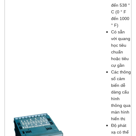
đến 538 °
C (0 ° F
đến 1000
° F)
Có sẵn
với quang
học tiêu
chuẩn
hoặc tiêu
cự gần
Các thông
số cảm
biến dễ
dàng cấu
hình
thông qua
màn hình
hiển thị
Độ phát
xạ có thể