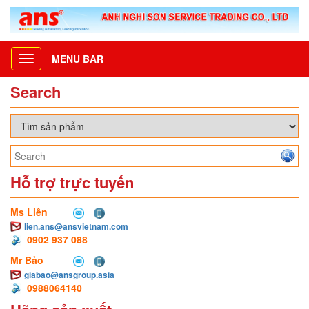
MENU BAR
Toggle
navigation
Search
Hỗ trợ trực tuyến
Ms Liên
lien.ans@ansvietnam.com
0902 937 088
Mr Bảo
giabao@ansgroup.asia
0988064140