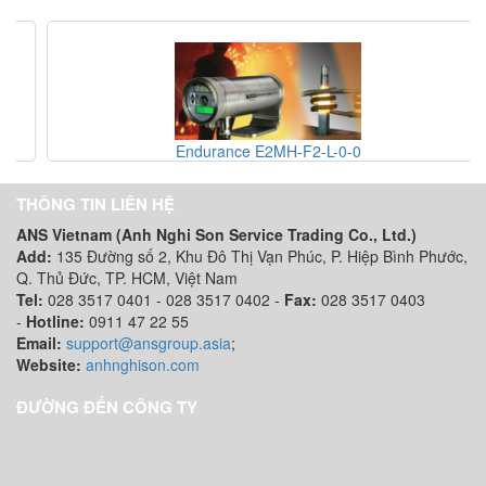
Endurance E2MH-F2-L-0-0
THÔNG TIN LIÊN HỆ
ANS Vietnam (Anh Nghi Son Service Trading Co., Ltd.)
Add:
135 Đường số 2, Khu Đô Thị Vạn Phúc, P. Hiệp Bình Phước,
Q. Thủ Đức, TP. HCM
, Việt Nam
Tel:
028 3517 0401 - 028 3517 0402 -
Fax:
028 3517 0403
-
Hotline:
0911 47 22 55
Email:
support@ansgroup.asia
;
Website:
anhnghison.com
ĐƯỜNG ĐẾN CÔNG TY