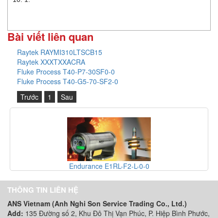
Bài viết liên quan
Raytek RAYMI310LTSCB15
Raytek XXXTXXACRA
Fluke Process T40-P7-30SF0-0
Fluke Process T40-G5-70-SF2-0
Trước
1
Sau
ndurance E1RL-F2-L-0-0
Endur
THÔNG TIN LIÊN HỆ
ANS Vietnam (Anh Nghi Son Service Trading Co., Ltd.)
Add:
135 Đường số 2, Khu Đô Thị Vạn Phúc, P. Hiệp Bình Phước,