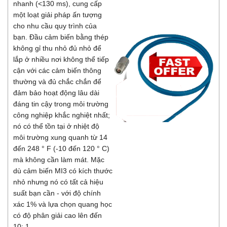
nhanh (<130 ms), cung cấp
một loạt giải pháp ấn tượng
cho nhu cầu quy trình của
bạn. Đầu cảm biến bằng thép
không gỉ thu nhỏ đủ nhỏ để
lắp ở nhiều nơi không thể tiếp
cận với các cảm biến thông
thường và đủ chắc chắn để
đảm bảo hoạt động lâu dài
đáng tin cậy trong môi trường
công nghiệp khắc nghiệt nhất;
nó có thể tồn tại ở nhiệt độ
môi trường xung quanh từ 14
đến 248 ° F (-10 đến 120 ° C)
mà không cần làm mát. Mặc
dù cảm biến MI3 có kích thước
nhỏ nhưng nó có tất cả hiệu
suất bạn cần - với độ chính
xác 1% và lựa chọn quang học
có độ phân giải cao lên đến
10: 1.