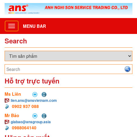
MENU BAR
Toggle
navigation
Search
Hỗ trợ trực tuyến
Ms Liên
lien.ans@ansvietnam.com
0902 937 088
Mr Bảo
giabao@ansgroup.asia
0988064140