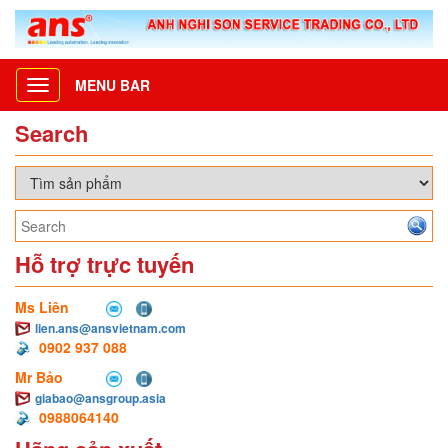
MENU BAR
Toggle
navigation
Search
Hỗ trợ trực tuyến
Ms Liên
lien.ans@ansvietnam.com
0902 937 088
Mr Bảo
giabao@ansgroup.asia
0988064140