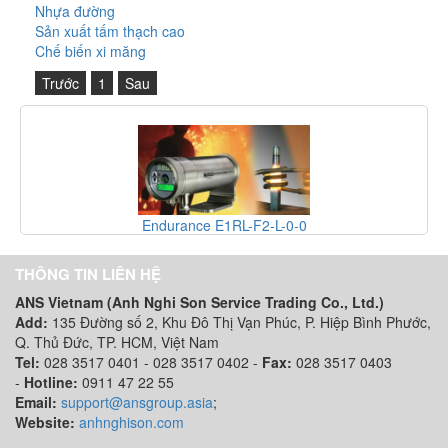
Nhựa đường
Sản xuất tấm thạch cao
Chế biến xi măng
Trước
1
Sau
Endurance E1RL-F2-L-0-0
THÔNG TIN LIÊN HỆ
ANS Vietnam (Anh Nghi Son Service Trading Co., Ltd.)
Add:
135 Đường số 2, Khu Đô Thị Vạn Phúc, P. Hiệp Bình Phước,
Q. Thủ Đức, TP. HCM
, Việt Nam
Tel:
028 3517 0401 - 028 3517 0402 -
Fax:
028 3517 0403
-
Hotline:
0911 47 22 55
Email:
support@ansgroup.asia
;
Website:
anhnghison.com