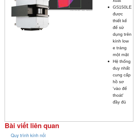
xuất
GS150LE
được
thiết kế
để sử
dụng trên
kính low
e tráng
một mặt
Hệ thống
duy nhất
cung cấp
hồ sơ
'vào để
thoát'
đầy đủ
Bài viết liên quan
Quy trình kính nổi