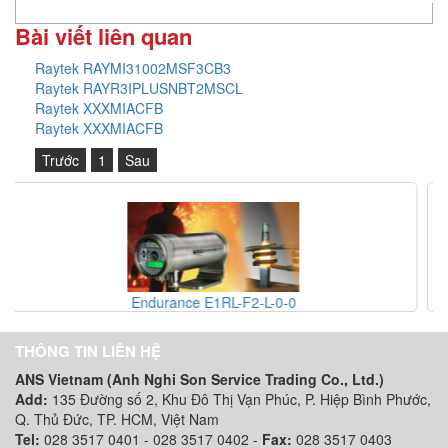
Bài viết liên quan
Raytek RAYMI31002MSF3CB3
Raytek RAYR3IPLUSNBT2MSCL
Raytek XXXMIACFB
Raytek XXXMIACFB
Trước
1
Sau
F2-L-0-0
Endurance E2MH-F2-L
THÔNG TIN LIÊN HỆ
ANS Vietnam (Anh Nghi Son Service Trading Co., Ltd.)
Add:
135 Đường số 2, Khu Đô Thị Vạn Phúc, P. Hiệp Bình Phước,
Q. Thủ Đức, TP. HCM
, Việt Nam
Tel:
028 3517 0401 - 028 3517 0402 -
Fax:
028 3517 0403