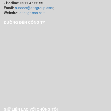
-
Hotline:
0911 47 22 55
Email:
support@ansgroup.asia
;
Website:
anhnghison.com
ĐƯỜNG ĐẾN CÔNG TY
GIỮ LIÊN LẠC VỚI CHÚNG TÔI