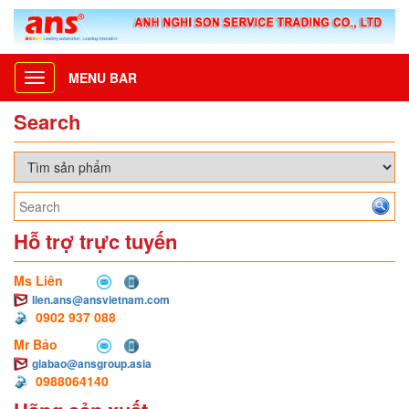
MENU BAR
Toggle
navigation
Search
Hỗ trợ trực tuyến
Ms Liên
lien.ans@ansvietnam.com
0902 937 088
Mr Bảo
giabao@ansgroup.asia
0988064140